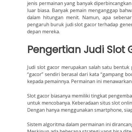
jenis permainan yang banyak diperbincangkan 
luar biasa. Banyak pemain menganggap bah
dalam hitungan menit. Namun, apa sebenarn
pengaruh buruk judi slot gacor terhadap gen
depan mereka.
Pengertian Judi Slot
Judi slot gacor merupakan salah satu bentuk p
“gacor” sendiri berasal dari kata “gampang 
kepada pemainnya. Permainan ini menawarkan
Slot gacor biasanya memiliki tingkat pengemba
untuk mencobanya. Keberadaan situs slot onl
Dengan hanya menggunakan smartphone, siapa 
Sistem algoritma dalam permainan ini diranca
Meskipun ada beberapa strategi yang bisa dit