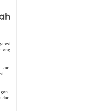
ah
atasi
ntang
ulkan
si
ngan
a dan