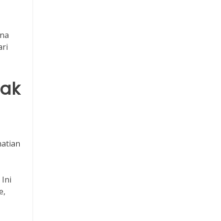
ona
ari
nak
hatian
Ini
e,