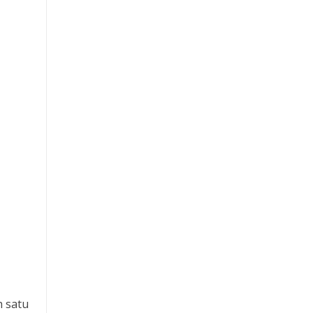
h satu