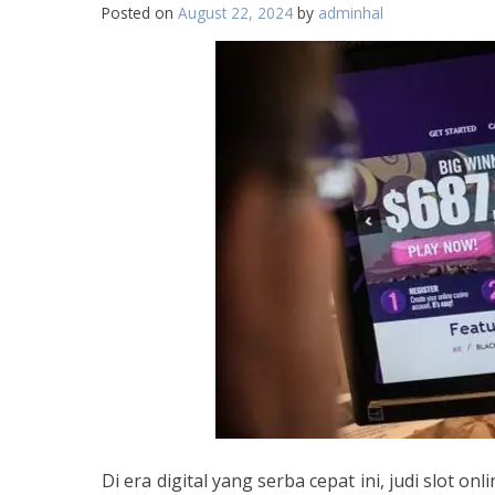
Posted on
August 22, 2024
by
adminhal
Di era digital yang serba cepat ini, judi slot 