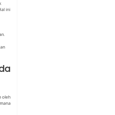
k
l ini
an.
ran
da
h oleh
i mana