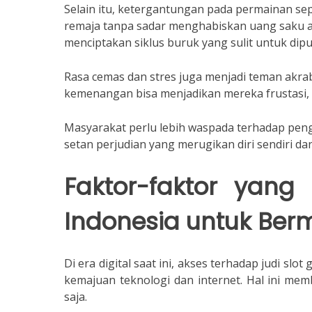
Selain itu, ketergantungan pada permainan sepe
remaja tanpa sadar menghabiskan uang saku a
menciptakan siklus buruk yang sulit untuk dipu
Rasa cemas dan stres juga menjadi teman akra
kemenangan bisa menjadikan mereka frustasi,
Masyarakat perlu lebih waspada terhadap peng
setan perjudian yang merugikan diri sendiri da
Faktor-faktor yan
Indonesia untuk Berm
Di era digital saat ini, akses terhadap judi 
kemajuan teknologi dan internet. Hal ini me
saja.