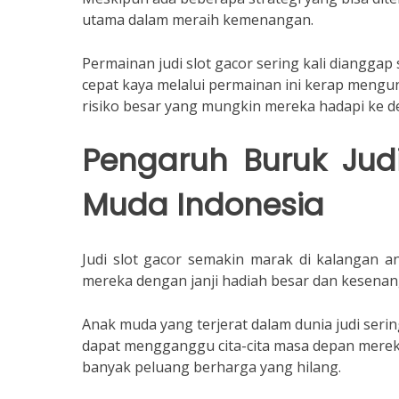
utama dalam meraih kemenangan.
Permainan judi slot gacor sering kali diangga
cepat kaya melalui permainan ini kerap mengu
risiko besar yang mungkin mereka hadapi ke d
Pengaruh Buruk Jud
Muda Indonesia
Judi slot gacor semakin marak di kalangan a
mereka dengan janji hadiah besar dan kesenan
Anak muda yang terjerat dalam dunia judi seri
dapat mengganggu cita-cita masa depan mereka.
banyak peluang berharga yang hilang.