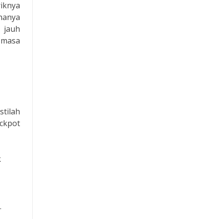
riknya
hanya
 jauh
 masa
stilah
ackpot
k
.