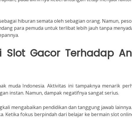
p sebagai hiburan semata oleh sebagian orang. Namun, pes
ndang para pemuda untuk terlibat lebih jauh tanpa menyad
epannya.
i Slot Gacor Terhadap A
nak muda Indonesia. Aktivitas ini tampaknya menarik per
gan instan. Namun, dampak negatifnya sangat serius.
ngkali mengabaikan pendidikan dan tanggung jawab lainnya. 
 Ketika fokus berpindah dari belajar ke bermain slot onlin