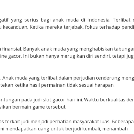
f yang serius bagi anak muda di Indonesia. Terlibat 
aku kecanduan. Ketika mereka terjebak, fokus terhadap pend
nan finansial. Banyak anak muda yang menghabiskan tabunga
e gacor. Ini bukan hanya merugikan diri sendiri, tetapi ju
a. Anak muda yang terlibat dalam perjudian cenderung men
tekan ketika hasil permainan tidak sesuai harapan.
ntungan pada judi slot gacor hari ini. Waktu berkualitas d
syikan bermain game tersebut.
as terkait judi menjadi perhatian masyarakat luas. Beberapa
demi mendapatkan uang untuk berjudi kembali, menambah