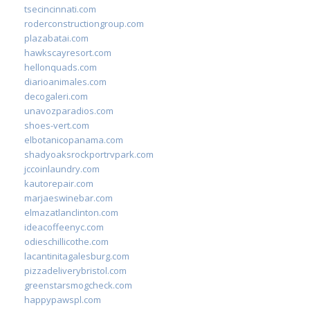
tsecincinnati.com
roderconstructiongroup.com
plazabatai.com
hawkscayresort.com
hellonquads.com
diarioanimales.com
decogaleri.com
unavozparadios.com
shoes-vert.com
elbotanicopanama.com
shadyoaksrockportrvpark.com
jccoinlaundry.com
kautorepair.com
marjaeswinebar.com
elmazatlanclinton.com
ideacoffeenyc.com
odieschillicothe.com
lacantinitagalesburg.com
pizzadeliverybristol.com
greenstarsmogcheck.com
happypawspl.com