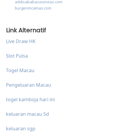
addisababacuisineaz.com
burgerimcamas.com
Link Alternatif
Live Draw HK
Slot Pulsa
Togel Macau
Pengeluaran Macau
togel kamboja hari ini
keluaran macau 5d
keluaran sgp