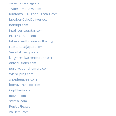
salesforceblogs.com
TrainGames365.com
BaytownEvaCationRentals.com
JabalpurCakeDelivery.com
halobjd.com
intelligenceqatar.com
PikaPikaApp.com
takecareofbusinessdfw.org
HamadaOfJapan.com
VersifyLifestyle.com
kingscreekadventures.com
antaeuslabs.com
purelycleanchemdry.com
WishOping.com
shoplegacee.com
bonvivantshop.com
CupPlante.com
mpzin.com
stcreal.com
PopUpFlea.com
valueml.com