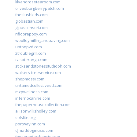
lilyandrosetearoom.com
olivesburgberrypatch.com
theslushkids.com
giobastian.com
glpascensori.com
rifloorepoxy.com
woolleymillingandpaving.com
uptonpvd.com
2troublegrill.com
casateranga.com
sticksandstonesstudiooh.com
walkers-treeservice.com
shopmossi.com
untamedcollectivesd.com
mxpwellness.com
infernocanine.com
thepaperhousecollection.com
allisonwillisholley.com
solslite.org
portwayinn.com
djmaddogmusic.com
thesoundarchitects.com