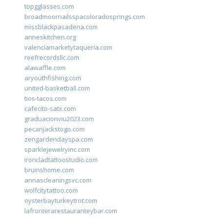
topgglasses.com
broadmoornailsspacoloradosprings.com
missblackpasadena.com
anneskitchen.org
valenciamarketytaqueria.com
reefrecordsllc.com
alawaffle.com
aryouthfishing.com
united-basketball.com
tios-tacos.com
cafecito-satx.com
graduacionviu2023.com
pecanjackstogo.com
zengardendayspa.com
sparklejewelryinc.com
ironcladtattoostudio.com
bruinshome.com
annascleaningsvc.com
wolfcitytattoo.com
oysterbayturkeytrot.com
lafronterarestauranteybar.com