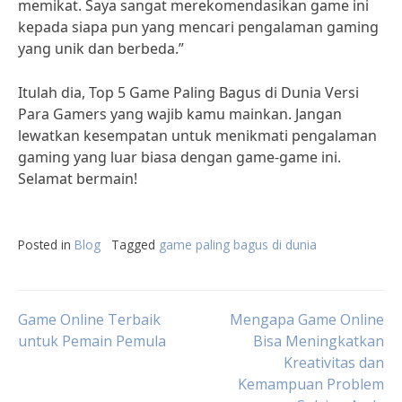
memikat. Saya sangat merekomendasikan game ini
kepada siapa pun yang mencari pengalaman gaming
yang unik dan berbeda.”
Itulah dia, Top 5 Game Paling Bagus di Dunia Versi
Para Gamers yang wajib kamu mainkan. Jangan
lewatkan kesempatan untuk menikmati pengalaman
gaming yang luar biasa dengan game-game ini.
Selamat bermain!
Posted in
Blog
Tagged
game paling bagus di dunia
Post
Game Online Terbaik
Mengapa Game Online
untuk Pemain Pemula
Bisa Meningkatkan
Kreativitas dan
navigation
Kemampuan Problem