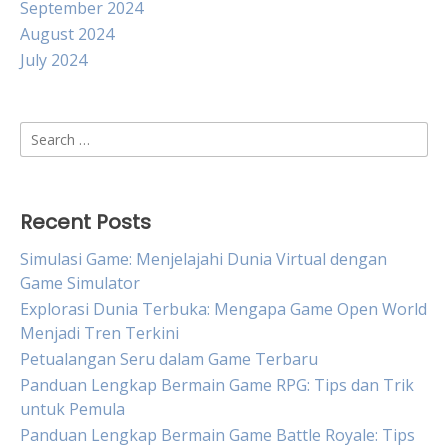
September 2024
August 2024
July 2024
Search
for:
Recent Posts
Simulasi Game: Menjelajahi Dunia Virtual dengan
Game Simulator
Explorasi Dunia Terbuka: Mengapa Game Open World
Menjadi Tren Terkini
Petualangan Seru dalam Game Terbaru
Panduan Lengkap Bermain Game RPG: Tips dan Trik
untuk Pemula
Panduan Lengkap Bermain Game Battle Royale: Tips