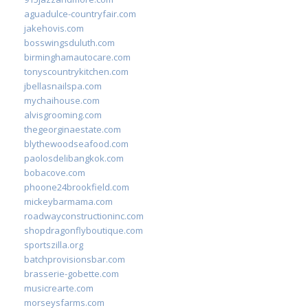
aguadulce-countryfair.com
jakehovis.com
bosswingsduluth.com
birminghamautocare.com
tonyscountrykitchen.com
jbellasnailspa.com
mychaihouse.com
alvisgrooming.com
thegeorginaestate.com
blythewoodseafood.com
paolosdelibangkok.com
bobacove.com
phoone24brookfield.com
mickeybarmama.com
roadwayconstructioninc.com
shopdragonflyboutique.com
sportszilla.org
batchprovisionsbar.com
brasserie-gobette.com
musicrearte.com
morseysfarms.com