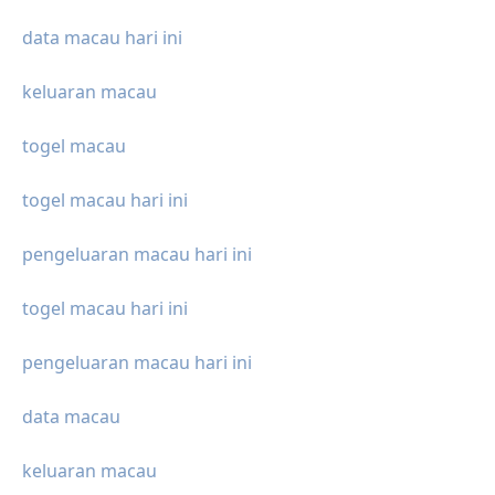
data macau hari ini
keluaran macau
togel macau
togel macau hari ini
pengeluaran macau hari ini
togel macau hari ini
pengeluaran macau hari ini
data macau
keluaran macau