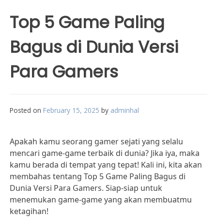
Top 5 Game Paling
Bagus di Dunia Versi
Para Gamers
Posted on
February 15, 2025
by
adminhal
Apakah kamu seorang gamer sejati yang selalu
mencari game-game terbaik di dunia? Jika iya, maka
kamu berada di tempat yang tepat! Kali ini, kita akan
membahas tentang Top 5 Game Paling Bagus di
Dunia Versi Para Gamers. Siap-siap untuk
menemukan game-game yang akan membuatmu
ketagihan!