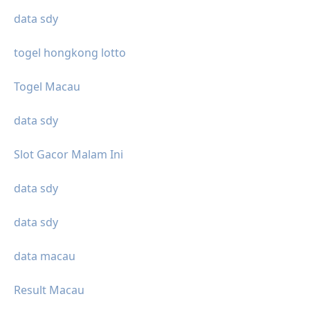
data sdy
togel hongkong lotto
Togel Macau
data sdy
Slot Gacor Malam Ini
data sdy
data sdy
data macau
Result Macau