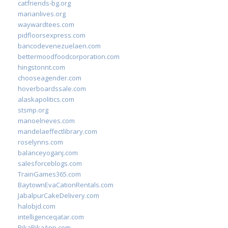
catfriends-bg.org
marianlives.org
waywardtees.com
pidfloorsexpress.com
bancodevenezuelaen.com
bettermoodfoodcorporation.com
hingstonnt.com
chooseagender.com
hoverboardssale.com
alaskapolitics.com
stsmp.org
manoelneves.com
mandelaeffectlibrary.com
roselynns.com
balanceyoganj.com
salesforceblogs.com
TrainGames365.com
BaytownEvaCationRentals.com
JabalpurCakeDelivery.com
halobjd.com
intelligenceqatar.com
PikaPikaApp.com