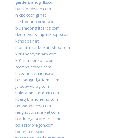
gardensandgrills.com
basilfoodwine.com
nikko-tochigi.net
caribbean-corner.com
bluemoongiftcards.com
rivercitysteampunkexpo.com
kchoops.net
mountainsideskateshop.com
kirtlandcitytavern.com
301nutritionspot.com
ammos-stores.com
loceanecreations.com
birdsongridgefarm.com
joiedevivblog.com
valera-amsterdam.com
libertybrandhemp.com
norwoodinnwi.com
neighboursmarket.com
blackanguscareers.com
bolesfororegon.com
bodega-ole.com