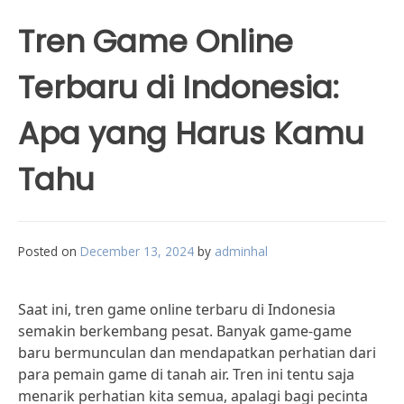
Tren Game Online
Terbaru di Indonesia:
Apa yang Harus Kamu
Tahu
Posted on
December 13, 2024
by
adminhal
Saat ini, tren game online terbaru di Indonesia
semakin berkembang pesat. Banyak game-game
baru bermunculan dan mendapatkan perhatian dari
para pemain game di tanah air. Tren ini tentu saja
menarik perhatian kita semua, apalagi bagi pecinta