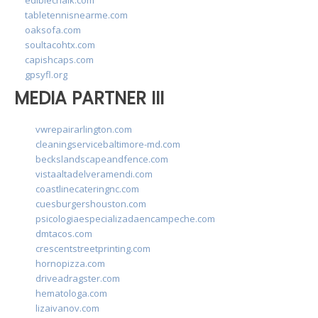
tabletennisnearme.com
oaksofa.com
soultacohtx.com
capishcaps.com
gpsyfl.org
MEDIA PARTNER III
vwrepairarlington.com
cleaningservicebaltimore-md.com
beckslandscapeandfence.com
vistaaltadelveramendi.com
coastlinecateringnc.com
cuesburgershouston.com
psicologiaespecializadaencampeche.com
dmtacos.com
crescentstreetprinting.com
hornopizza.com
driveadragster.com
hematologa.com
lizaivanov.com