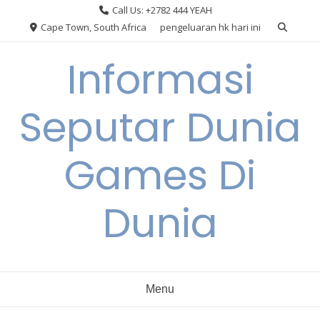
Skip
Call Us: +2782 444 YEAH
to
Cape Town, South Africa
pengeluaran hk hari ini
content
Informasi
Seputar Dunia
Games Di
Dunia
Menu