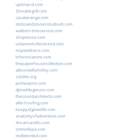
uptonpvd.com
2troublegrill.com
casateranga.com
sticksandstonesstudiooh.com
walkers-treeservice.com
shopmossi.com
untamedcollectivesd.com
mxpwellness.com
infernocanine.com
thepaperhousecollection.com
allisonwillisholley.com
solslite.org
portwayinn.com
djmaddogmusic.com
thesoundarchitects.com
allin1roofing.com
keepjudgewebb.com
anatomyofadventure.com
drivancastillo.com
cmmedspa.com
midletontkd.com