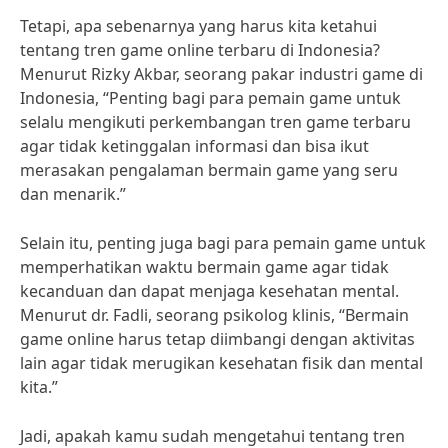
Tetapi, apa sebenarnya yang harus kita ketahui
tentang tren game online terbaru di Indonesia?
Menurut Rizky Akbar, seorang pakar industri game di
Indonesia, “Penting bagi para pemain game untuk
selalu mengikuti perkembangan tren game terbaru
agar tidak ketinggalan informasi dan bisa ikut
merasakan pengalaman bermain game yang seru
dan menarik.”
Selain itu, penting juga bagi para pemain game untuk
memperhatikan waktu bermain game agar tidak
kecanduan dan dapat menjaga kesehatan mental.
Menurut dr. Fadli, seorang psikolog klinis, “Bermain
game online harus tetap diimbangi dengan aktivitas
lain agar tidak merugikan kesehatan fisik dan mental
kita.”
Jadi, apakah kamu sudah mengetahui tentang tren