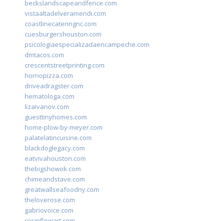
beckslandscapeandfence.com
vistaaltadelveramendi.com
coastlinecateringnc.com
cuesburgershouston.com
psicologiaespecializadaencampeche.com
dmtacos.com
crescentstreetprinting.com
hornopizza.com
driveadragster.com
hematologa.com
lizaivanov.com
guesttinyhomes.com
home-plow-by-meyer.com
palatelatincuisine.com
blackdoglegacy.com
eatvivahouston.com
thebigshowok.com
chimeandstave.com
greatwallseafoodny.com
theloverose.com
gabriovoice.com
resinflowart.com