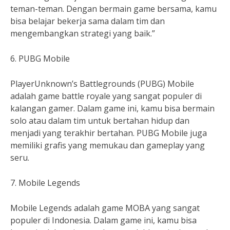
teman-teman. Dengan bermain game bersama, kamu
bisa belajar bekerja sama dalam tim dan
mengembangkan strategi yang baik.”
6. PUBG Mobile
PlayerUnknown’s Battlegrounds (PUBG) Mobile
adalah game battle royale yang sangat populer di
kalangan gamer. Dalam game ini, kamu bisa bermain
solo atau dalam tim untuk bertahan hidup dan
menjadi yang terakhir bertahan. PUBG Mobile juga
memiliki grafis yang memukau dan gameplay yang
seru.
7. Mobile Legends
Mobile Legends adalah game MOBA yang sangat
populer di Indonesia. Dalam game ini, kamu bisa