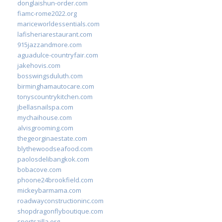
donglaishun-order.com
fiamc-rome2022.org
mariceworldessentials.com
lafisheriarestaurant.com
915jazzandmore.com
aguadulce-countryfair.com
jakehovis.com
bosswingsduluth.com
birminghamautocare.com
tonyscountrykitchen.com
jbellasnailspa.com
mychaihouse.com
alvisgrooming.com
thegeorginaestate.com
blythewoodseafood.com
paolosdelibangkok.com
bobacove.com
phoone24brookfield.com
mickeybarmama.com
roadwayconstructioninc.com
shopdragonflyboutique.com
sportszilla.org