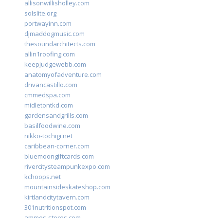
allisonwillisholley.com
solslite.org
portwayinn.com
djmaddogmusic.com
thesoundarchitects.com
allin1roofing.com
keepjudgewebb.com
anatomyofadventure.com
drivancastillo.com
cmmedspa.com
midletontkd.com
gardensandgrills.com
basilfoodwine.com
nikko-tochigi.net
caribbean-corner.com
bluemoongiftcards.com
rivercitysteampunkexpo.com
kchoops.net
mountainsideskateshop.com
kirtlandcitytavern.com
301nutritionspot.com
ammos-stores.com