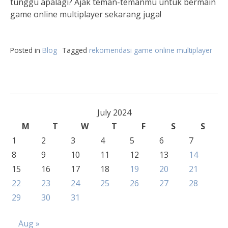
tunggu apalagi? Ajak teman-temanmu untuk bermain
game online multiplayer sekarang juga!
Posted in
Blog
Tagged
rekomendasi game online multiplayer
July 2024
M
T
W
T
F
S
S
1
2
3
4
5
6
7
8
9
10
11
12
13
14
15
16
17
18
19
20
21
22
23
24
25
26
27
28
29
30
31
Aug »