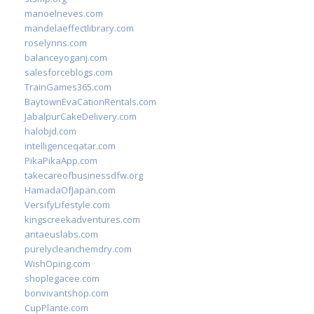
manoelneves.com
mandelaeffectlibrary.com
roselynns.com
balanceyoganj.com
salesforceblogs.com
TrainGames365.com
BaytownEvaCationRentals.com
JabalpurCakeDelivery.com
halobjd.com
intelligenceqatar.com
PikaPikaApp.com
takecareofbusinessdfw.org
HamadaOfJapan.com
VersifyLifestyle.com
kingscreekadventures.com
antaeuslabs.com
purelycleanchemdry.com
WishOping.com
shoplegacee.com
bonvivantshop.com
CupPlante.com