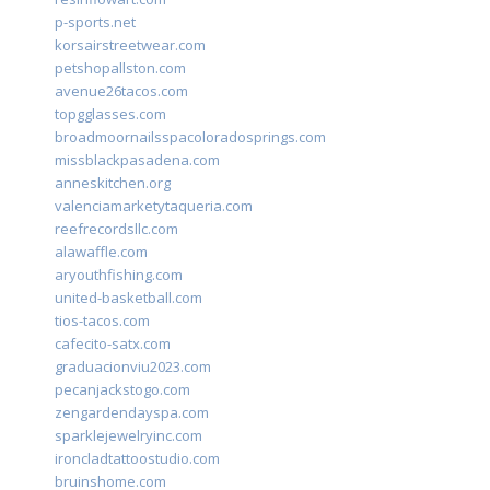
p-sports.net
korsairstreetwear.com
petshopallston.com
avenue26tacos.com
topgglasses.com
broadmoornailsspacoloradosprings.com
missblackpasadena.com
anneskitchen.org
valenciamarketytaqueria.com
reefrecordsllc.com
alawaffle.com
aryouthfishing.com
united-basketball.com
tios-tacos.com
cafecito-satx.com
graduacionviu2023.com
pecanjackstogo.com
zengardendayspa.com
sparklejewelryinc.com
ironcladtattoostudio.com
bruinshome.com