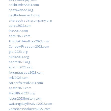
adlibilimler2023.com
naswwebed.org
balithut-manado.org
alteregotradingcompany.org
aprce2022.com
ibie2022.com
sbcc-2022.com
AngolaOilAndGas2022.com
Convoy4Freedom2022.com
grur2023.org
hkhk2023.org
napm2023.org
apsdfd2023.org
forumausape2023.com
imkl2023.com
careerfaircsd2023.com
apsth2023.com
MedItRio2023.org
lcicon2023boston.com
waitangidayfestival2022.com
vacancesscolaires2022.com