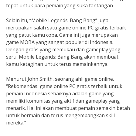
tepat untuk para pemain yang suka tantangan.
Selain itu, “Mobile Legends: Bang Bang” juga
merupakan salah satu game online PC gratis terbaik
yang patut kamu coba. Game ini juga merupakan
game MOBA yang sangat populer di Indonesia.
Dengan grafis yang memukau dan gameplay yang
seru, Mobile Legends: Bang Bang akan membuat
kamu ketagihan untuk terus memainkannya.
Menurut John Smith, seorang ahli game online,
“Rekomendasi game online PC gratis terbaik untuk
pemain Indonesia sebaiknya adalah game yang
memiliki komunitas yang aktif dan gameplay yang
menarik. Hal ini akan membuat pemain semakin betah
untuk bermain dan terus mengembangkan skill
mereka.”