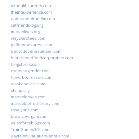
okhealthcareers.com
theintexperience.com
unboundedthefilm.com
catfriends-bg.org
marianlives.org
waywardtees.com
pidfloorsexpress.com
bancodevenezuelaen.com
bettermoodfoodcorporation.com
hingstonnt.com
chooseagender.com
hoverboardssale.com
alaskapolitics.com
stsmp.org
manoelneves.com
mandelaeffectlibrary.com
roselynns.com
balanceyoganj.com
salesforceblogs.com
TrainGames365.com
BaytownEvaCationRentals.com