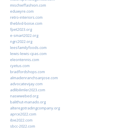
mischieffashion.com
eduwyre.com
retro-interiors.com
theblvd-boise.com
fpet2023.org
e-smart2022.org
ngrc2022.org
leesfamilyfoods.com
lewis-lewis-cpas.com
eleontennis.com
cyetus.com
bradfordshops.com
almadenranchsanjose.com
advocatevijay.com
adlibilimler2023.com
naswwebed.org
balithut-manado.org
alteregotradingcompany.org
aprce2022.com
ibie2022.com
sbcc-2022.com