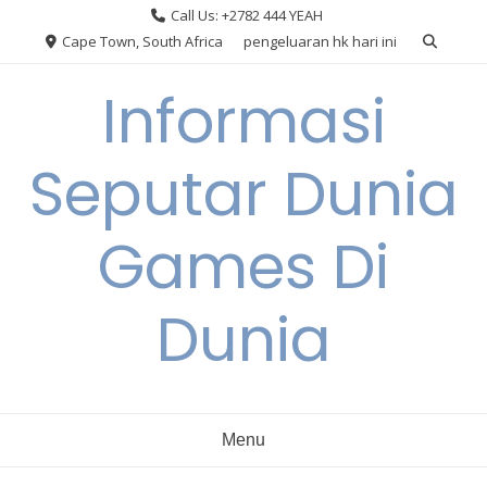
Skip
Call Us: +2782 444 YEAH
to
Cape Town, South Africa
pengeluaran hk hari ini
content
Informasi
Seputar Dunia
Games Di
Dunia
Menu