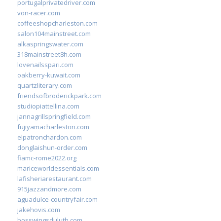
portugalprivatedriver.com
von-racer.com
coffeeshopcharleston.com
salon104mainstreet.com
alkaspringswater.com
318mainstreet8h.com
lovenailsspari.com
oakberry-kuwait.com
quartzliterary.com
friendsofbroderickpark.com
studiopiattellina.com
jannagrillspringfield.com
fujiyamacharleston.com
elpatronchardon.com
donglaishun-order.com
fiamc-rome2022.org
mariceworldessentials.com
lafisheriarestaurant.com
915jazzandmore.com
aguadulce-countryfair.com
jakehovis.com
bosswingsduluth.com