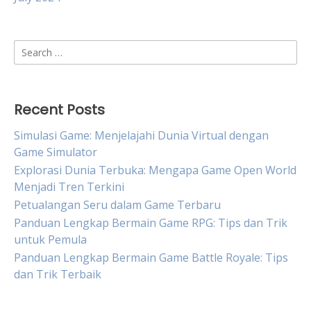
Search
for:
Recent Posts
Simulasi Game: Menjelajahi Dunia Virtual dengan
Game Simulator
Explorasi Dunia Terbuka: Mengapa Game Open World
Menjadi Tren Terkini
Petualangan Seru dalam Game Terbaru
Panduan Lengkap Bermain Game RPG: Tips dan Trik
untuk Pemula
Panduan Lengkap Bermain Game Battle Royale: Tips
dan Trik Terbaik