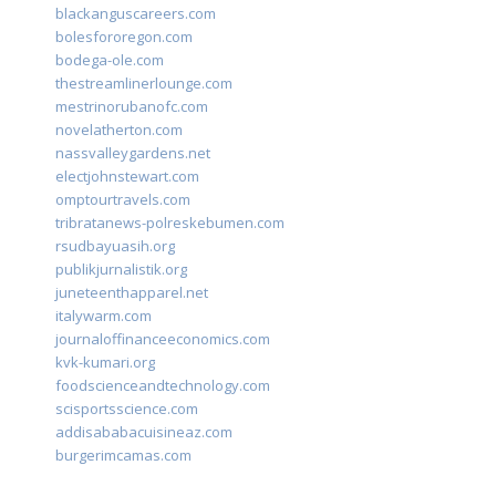
blackanguscareers.com
bolesfororegon.com
bodega-ole.com
thestreamlinerlounge.com
mestrinorubanofc.com
novelatherton.com
nassvalleygardens.net
electjohnstewart.com
omptourtravels.com
tribratanews-polreskebumen.com
rsudbayuasih.org
publikjurnalistik.org
juneteenthapparel.net
italywarm.com
journaloffinanceeconomics.com
kvk-kumari.org
foodscienceandtechnology.com
scisportsscience.com
addisababacuisineaz.com
burgerimcamas.com