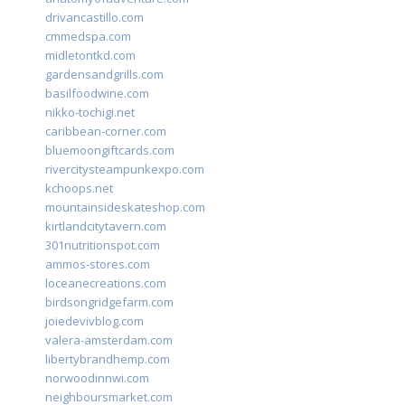
drivancastillo.com
cmmedspa.com
midletontkd.com
gardensandgrills.com
basilfoodwine.com
nikko-tochigi.net
caribbean-corner.com
bluemoongiftcards.com
rivercitysteampunkexpo.com
kchoops.net
mountainsideskateshop.com
kirtlandcitytavern.com
301nutritionspot.com
ammos-stores.com
loceanecreations.com
birdsongridgefarm.com
joiedevivblog.com
valera-amsterdam.com
libertybrandhemp.com
norwoodinnwi.com
neighboursmarket.com