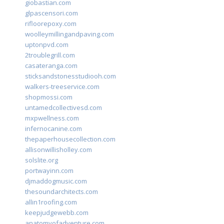
giobastian.com
glpascensori.com
rifloorepoxy.com
woolleymillingandpaving.com
uptonpvd.com
2troublegrill.com
casateranga.com
sticksandstonesstudiooh.com
walkers-treeservice.com
shopmossi.com
untamedcollectivesd.com
mxpwellness.com
infernocanine.com
thepaperhousecollection.com
allisonwillisholley.com
solslite.org
portwayinn.com
djmaddogmusic.com
thesoundarchitects.com
allin1roofing.com
keepjudgewebb.com
anatomyofadventure.com