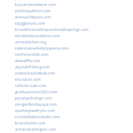
korsairstreetwear.com
petshopallston.com
avenue26tacos.com
topgglasses.com
broadmoornailsspacoloradosprings.com
missblackpasadena.com
anneskitchen.org
valenciamarketytaqueria.com
reefrecordsllc.com
alawaffle.com
aryouthfishing.com
united-basketball.com
tios-tacos.com
cafecito-satx.com
graduacionviu2023.com
pecanjackstogo.com
zengardendayspa.com
sparklejewelryinc.com
ironcladtattoostudio.com
bruinshome.com
annascleaningsvc.com