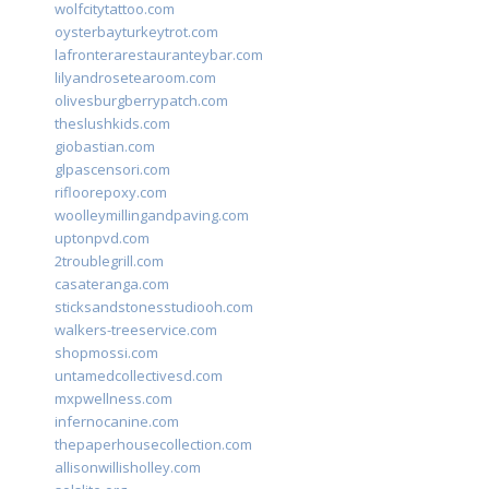
wolfcitytattoo.com
oysterbayturkeytrot.com
lafronterarestauranteybar.com
lilyandrosetearoom.com
olivesburgberrypatch.com
theslushkids.com
giobastian.com
glpascensori.com
rifloorepoxy.com
woolleymillingandpaving.com
uptonpvd.com
2troublegrill.com
casateranga.com
sticksandstonesstudiooh.com
walkers-treeservice.com
shopmossi.com
untamedcollectivesd.com
mxpwellness.com
infernocanine.com
thepaperhousecollection.com
allisonwillisholley.com