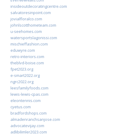
EverNewNails.com
insideoutdecoratingcentre.com
salvatoresinpoint.com
jovialfloralco.com
johnlscotthometeam.com
u-seehomes.com
watersportslagonissi.com
mischieffashion.com
eduwyre.com
retro-interiors.com
theblvd-boise.com
fpet2023.org
e-smart2022.org
ngrc2022.org
leesfamilyfoods.com
lewis-lewis-cpas.com
eleontennis.com
cyetus.com
bradfordshops.com
almadenranchsanjose.com
advocatevijay.com
adlibilimler2023.com