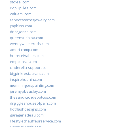
stcreal.com
PopUpFlea.com
valueml.com
rebeccatorresjewelry.com
jmpbliss.com
drjorgerico.com
queensushipa.com
wendyweimerdds.com
ameri-camp.com
hrsreceivables.com
empconst1.com
cinderella-support.com
bigpinkrestaurant.com
inspirehuahin.com
memmingerspainting.com
jeremypbeasley.com
thesandwichdepotcos.com
drgiggleshouseofpain.com
hotflashdesigns.com
garagenadeau.com
lifestylechauffeurservice.com