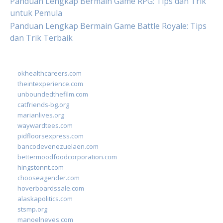
Panduan Lengkap Bermain Game RPG: Tips dan Trik
untuk Pemula
Panduan Lengkap Bermain Game Battle Royale: Tips
dan Trik Terbaik
okhealthcareers.com
theintexperience.com
unboundedthefilm.com
catfriends-bg.org
marianlives.org
waywardtees.com
pidfloorsexpress.com
bancodevenezuelaen.com
bettermoodfoodcorporation.com
hingstonnt.com
chooseagender.com
hoverboardssale.com
alaskapolitics.com
stsmp.org
manoelneves.com