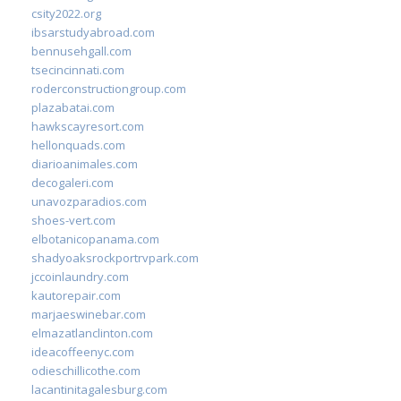
csity2022.org
ibsarstudyabroad.com
bennusehgall.com
tsecincinnati.com
roderconstructiongroup.com
plazabatai.com
hawkscayresort.com
hellonquads.com
diarioanimales.com
decogaleri.com
unavozparadios.com
shoes-vert.com
elbotanicopanama.com
shadyoaksrockportrvpark.com
jccoinlaundry.com
kautorepair.com
marjaeswinebar.com
elmazatlanclinton.com
ideacoffeenyc.com
odieschillicothe.com
lacantinitagalesburg.com