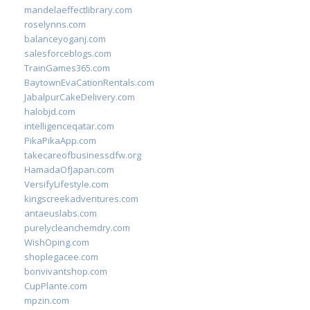
mandelaeffectlibrary.com
roselynns.com
balanceyoganj.com
salesforceblogs.com
TrainGames365.com
BaytownEvaCationRentals.com
JabalpurCakeDelivery.com
halobjd.com
intelligenceqatar.com
PikaPikaApp.com
takecareofbusinessdfw.org
HamadaOfJapan.com
VersifyLifestyle.com
kingscreekadventures.com
antaeuslabs.com
purelycleanchemdry.com
WishOping.com
shoplegacee.com
bonvivantshop.com
CupPlante.com
mpzin.com