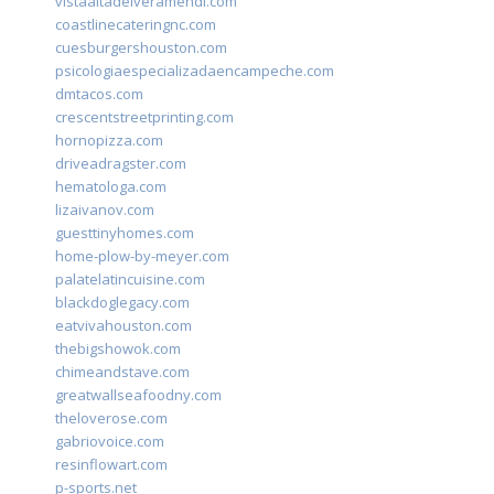
vistaaltadelveramendi.com
coastlinecateringnc.com
cuesburgershouston.com
psicologiaespecializadaencampeche.com
dmtacos.com
crescentstreetprinting.com
hornopizza.com
driveadragster.com
hematologa.com
lizaivanov.com
guesttinyhomes.com
home-plow-by-meyer.com
palatelatincuisine.com
blackdoglegacy.com
eatvivahouston.com
thebigshowok.com
chimeandstave.com
greatwallseafoodny.com
theloverose.com
gabriovoice.com
resinflowart.com
p-sports.net