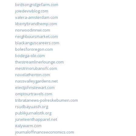
birdsongridgefarm.com
joiedevivblog.com
valera-amsterdam.com
libertybrandhemp.com
norwoodinnwi.com
neighboursmarket.com
blackanguscareers.com
bolesfororegon.com
bodega-ole.com
thestreamlinerlounge.com
mestrinorubanofc.com
novelatherton.com
nassvalleygardens.net
electjohnstewart.com
omptourtravels.com
tribratanews-polreskebumen.com
rsudbayuasih.org
publikjurnalistik.org
juneteenthapparel.net
italywarm.com
journaloffinanceeconomics.com