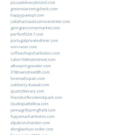
pizzadeliverybristol.com
greenstarsmogcheck.com
happypawspl.com
callahansautoservicecenter.com
georgiascornermarket.com
perfectfit24-7.com
portugalprivatedriver.com
von-racer.com
coffeeshopcharleston.com
salon104mainstreet.com
alkaspringswater.com
318mainstreet8h.com
lovenailsspari.com
oakberry-kuwait.com
quartzliterary.com
friendsofbroderickpark.com
studiopiattellina.com
jannagrillspringfield.com
fujiyamacharleston.com
elpatronchardon.com
donglaishun-order.com