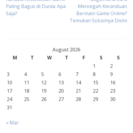
Post
Paling Bagus di Dunia: Apa
Mencegah Kecanduan
Saja?
Bermain Game Online?
navigation
Temukan Solusinya Disini
August 2026
M
T
W
T
F
S
S
1
2
3
4
5
6
7
8
9
10
11
12
13
14
15
16
17
18
19
20
21
22
23
24
25
26
27
28
29
30
31
« Mar