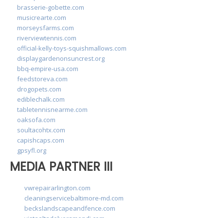
brasserie-gobette.com
musicrearte.com
morseysfarms.com
riverviewtennis.com
official-kelly-toys-squishmallows.com
displaygardenonsuncrest.org
bbq-empire-usa.com
feedstoreva.com
drogopets.com
ediblechalk.com
tabletennisnearme.com
oaksofa.com
soultacohtx.com
capishcaps.com
gpsyfl.org
MEDIA PARTNER III
vwrepairarlington.com
cleaningservicebaltimore-md.com
beckslandscapeandfence.com