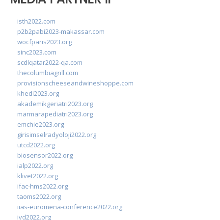
isth2022.com
p2b2pabi2023-makassar.com
wocfparis2023.org
sinc2023.com
scdlqatar2022-qa.com
thecolumbiagrill.com
provisionscheeseandwineshoppe.com
khedi2023.org
akademikgeriatri2023.org
marmarapediatri2023.org
emchie2023.org
girisimselradyoloji2022.org
utcd2022.org
biosensor2022.org
ialp2022.org
klivet2022.org
ifac-hms2022.org
taoms2022.org
iias-euromena-conference2022.org
ivd2022.org