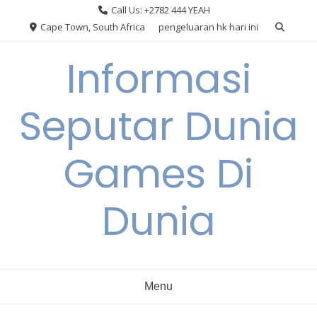
Skip
Call Us: +2782 444 YEAH
to
Cape Town, South Africa
pengeluaran hk hari ini
content
Informasi
Seputar Dunia
Games Di
Dunia
Menu