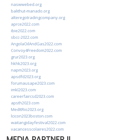
naswwebed.org
balithut-manado.org
alteregotradingcompany.org
aprce2022.com
ibie2022.com
sbcc-2022.com
AngolaOilAndGas2022.com
Convoy4Freedom2022.com
grur2023.org
hkhk2023.org
napm2023.org
apsdfd2023.org
forumausape2023.com
imkl2023.com
careerfaircsd2023.com
apsth2023.com
MedItRio2023.org
lcicon2023boston.com
waitangidayfestival2022.com
vacancesscolaires2022.com
MEDIA PARTNER II