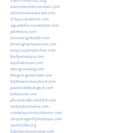
fiamc-rome2022.org
mariceworldessentials.com
lafisheriarestaurant.com
915jazzandmore.com
aguadulce-countryfair.com
jakehovis.com
bosswingsduluth.com
birminghamautocare.com
tonyscountrykitchen.com
jbellasnailspa.com
mychaihouse.com
alvisgrooming.com
thegeorginaestate.com
blythewoodseafood.com
paolosdelibangkok.com
bobacove.com
phoone24brookfield.com
mickeybarmama.com
roadwayconstructioninc.com
shopdragonflyboutique.com
sportszilla.org
batchprovisionsbar.com