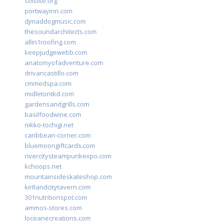
solslite.org
portwayinn.com
djmaddogmusic.com
thesoundarchitects.com
allin1roofing.com
keepjudgewebb.com
anatomyofadventure.com
drivancastillo.com
cmmedspa.com
midletontkd.com
gardensandgrills.com
basilfoodwine.com
nikko-tochigi.net
caribbean-corner.com
bluemoongiftcards.com
rivercitysteampunkexpo.com
kchoops.net
mountainsideskateshop.com
kirtlandcitytavern.com
301nutritionspot.com
ammos-stores.com
loceanecreations.com