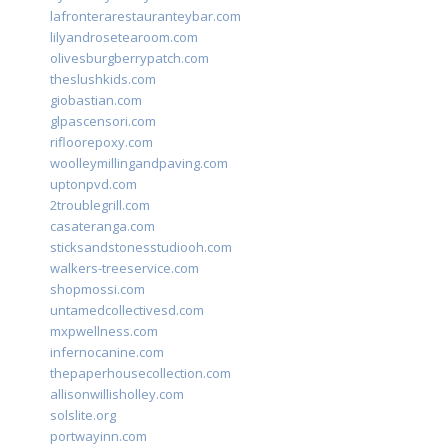
lafronterarestauranteybar.com
lilyandrosetearoom.com
olivesburgberrypatch.com
theslushkids.com
giobastian.com
glpascensori.com
rifloorepoxy.com
woolleymillingandpaving.com
uptonpvd.com
2troublegrill.com
casateranga.com
sticksandstonesstudiooh.com
walkers-treeservice.com
shopmossi.com
untamedcollectivesd.com
mxpwellness.com
infernocanine.com
thepaperhousecollection.com
allisonwillisholley.com
solslite.org
portwayinn.com