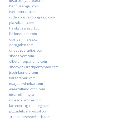
ibsarstudyabroad.com
bennusehgall.com
tsecincinnati.com
roderconstructiongroup.com
plazabatai.com
hawkscayresort.com
hellonquads.com
diarioanimales.com
decogaleri.com
unavozparadios.com
shoes-vert.com
elbotanicopanama.com
shadyoaksrockportrvpark.com
jccoinlaundry.com
kautorepair.com
marjaeswinebar.com
elmazatlanclinton.com
ideacoffeenyc.com
odieschillicothe.com
lacantinitagalesburg.com
pizzadeliverybristol.com
greenstarsmogcheck.com