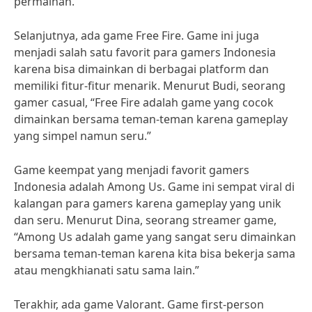
permainan.”
Selanjutnya, ada game Free Fire. Game ini juga
menjadi salah satu favorit para gamers Indonesia
karena bisa dimainkan di berbagai platform dan
memiliki fitur-fitur menarik. Menurut Budi, seorang
gamer casual, “Free Fire adalah game yang cocok
dimainkan bersama teman-teman karena gameplay
yang simpel namun seru.”
Game keempat yang menjadi favorit gamers
Indonesia adalah Among Us. Game ini sempat viral di
kalangan para gamers karena gameplay yang unik
dan seru. Menurut Dina, seorang streamer game,
“Among Us adalah game yang sangat seru dimainkan
bersama teman-teman karena kita bisa bekerja sama
atau mengkhianati satu sama lain.”
Terakhir, ada game Valorant. Game first-person