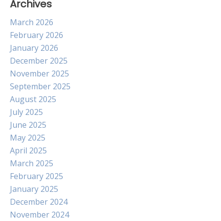
Archives
March 2026
February 2026
January 2026
December 2025
November 2025
September 2025
August 2025
July 2025
June 2025
May 2025
April 2025
March 2025
February 2025
January 2025
December 2024
November 2024