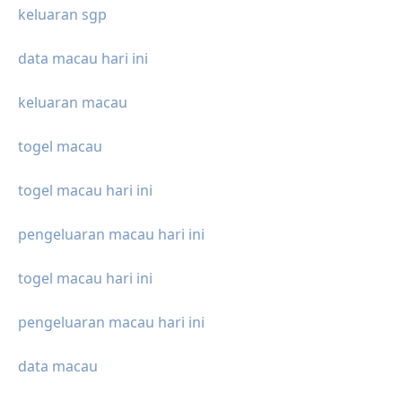
keluaran sgp
data macau hari ini
keluaran macau
togel macau
togel macau hari ini
pengeluaran macau hari ini
togel macau hari ini
pengeluaran macau hari ini
data macau