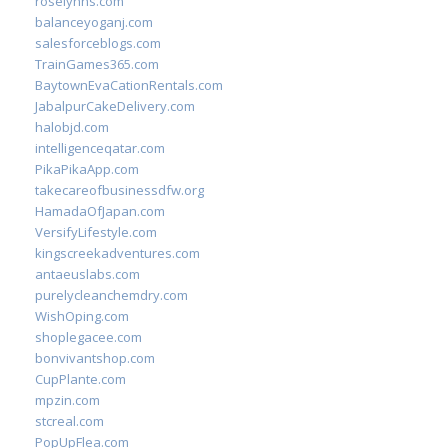
roselynns.com
balanceyoganj.com
salesforceblogs.com
TrainGames365.com
BaytownEvaCationRentals.com
JabalpurCakeDelivery.com
halobjd.com
intelligenceqatar.com
PikaPikaApp.com
takecareofbusinessdfw.org
HamadaOfJapan.com
VersifyLifestyle.com
kingscreekadventures.com
antaeuslabs.com
purelycleanchemdry.com
WishOping.com
shoplegacee.com
bonvivantshop.com
CupPlante.com
mpzin.com
stcreal.com
PopUpFlea.com