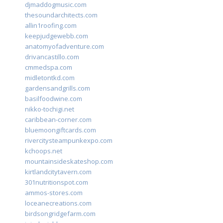
djmaddogmusic.com
thesoundarchitects.com
allin1roofing.com
keepjudgewebb.com
anatomyofadventure.com
drivancastillo.com
cmmedspa.com
midletontkd.com
gardensandgrills.com
basilfoodwine.com
nikko-tochigi.net
caribbean-corner.com
bluemoongiftcards.com
rivercitysteampunkexpo.com
kchoops.net
mountainsideskateshop.com
kirtlandcitytavern.com
301nutritionspot.com
ammos-stores.com
loceanecreations.com
birdsongridgefarm.com