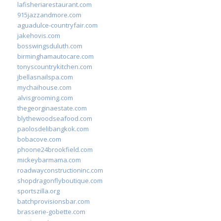
lafisheriarestaurant.com
915jazzandmore.com
aguadulce-countryfair.com
jakehovis.com
bosswingsduluth.com
birminghamautocare.com
tonyscountrykitchen.com
jbellasnailspa.com
mychaihouse.com
alvisgrooming.com
thegeorginaestate.com
blythewoodseafood.com
paolosdelibangkok.com
bobacove.com
phoone24brookfield.com
mickeybarmama.com
roadwayconstructioninc.com
shopdragonflyboutique.com
sportszilla.org
batchprovisionsbar.com
brasserie-gobette.com