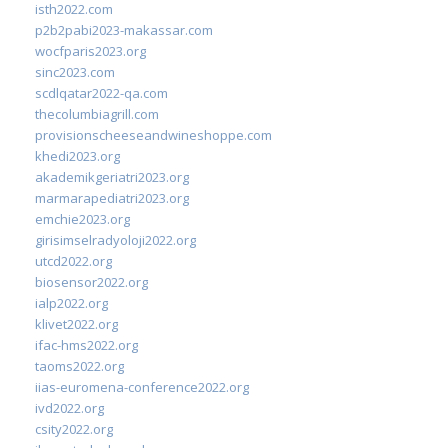
isth2022.com
p2b2pabi2023-makassar.com
wocfparis2023.org
sinc2023.com
scdlqatar2022-qa.com
thecolumbiagrill.com
provisionscheeseandwineshoppe.com
khedi2023.org
akademikgeriatri2023.org
marmarapediatri2023.org
emchie2023.org
girisimselradyoloji2022.org
utcd2022.org
biosensor2022.org
ialp2022.org
klivet2022.org
ifac-hms2022.org
taoms2022.org
iias-euromena-conference2022.org
ivd2022.org
csity2022.org