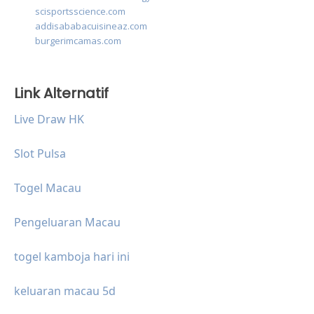
scisportsscience.com
addisababacuisineaz.com
burgerimcamas.com
Link Alternatif
Live Draw HK
Slot Pulsa
Togel Macau
Pengeluaran Macau
togel kamboja hari ini
keluaran macau 5d