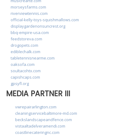
musicrearte.com
morseysfarms.com
riverviewtennis.com
official-kelly-toys-squishmallows.com
displaygardenonsuncrest.org
bbq-empire-usa.com
feedstoreva.com
drogopets.com
ediblechalk.com
tabletennisnearme.com
oaksofa.com
soultacohtx.com
capishcaps.com
gpsyfl.org
MEDIA PARTNER III
vwrepairarlington.com
cleaningservicebaltimore-md.com
beckslandscapeandfence.com
vistaaltadelveramendi.com
coastlinecateringnc.com