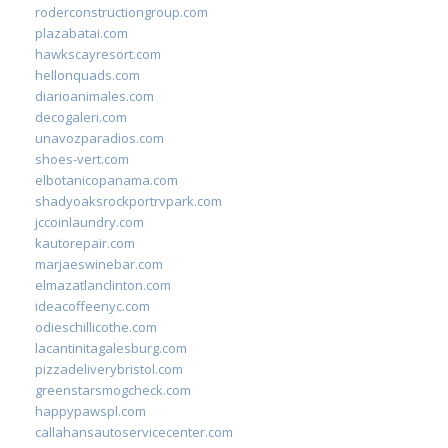
roderconstructiongroup.com
plazabatai.com
hawkscayresort.com
hellonquads.com
diarioanimales.com
decogaleri.com
unavozparadios.com
shoes-vert.com
elbotanicopanama.com
shadyoaksrockportrvpark.com
jccoinlaundry.com
kautorepair.com
marjaeswinebar.com
elmazatlanclinton.com
ideacoffeenyc.com
odieschillicothe.com
lacantinitagalesburg.com
pizzadeliverybristol.com
greenstarsmogcheck.com
happypawspl.com
callahansautoservicecenter.com