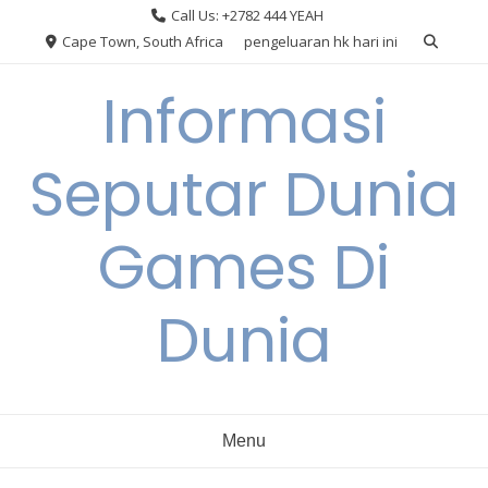
Skip
Call Us: +2782 444 YEAH
to
Cape Town, South Africa
pengeluaran hk hari ini
content
Informasi
Seputar Dunia
Games Di
Dunia
Menu