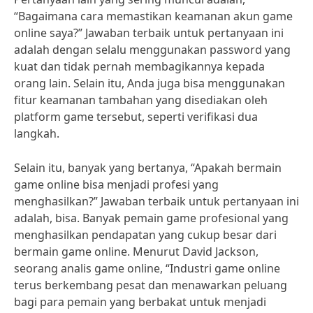
“Bagaimana cara memastikan keamanan akun game
online saya?” Jawaban terbaik untuk pertanyaan ini
adalah dengan selalu menggunakan password yang
kuat dan tidak pernah membagikannya kepada
orang lain. Selain itu, Anda juga bisa menggunakan
fitur keamanan tambahan yang disediakan oleh
platform game tersebut, seperti verifikasi dua
langkah.
Selain itu, banyak yang bertanya, “Apakah bermain
game online bisa menjadi profesi yang
menghasilkan?” Jawaban terbaik untuk pertanyaan ini
adalah, bisa. Banyak pemain game profesional yang
menghasilkan pendapatan yang cukup besar dari
bermain game online. Menurut David Jackson,
seorang analis game online, “Industri game online
terus berkembang pesat dan menawarkan peluang
bagi para pemain yang berbakat untuk menjadi