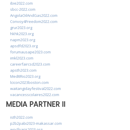
ibie2022.com
sbcc-2022.com
AngolaOilAndGas2022.com
Convoy4Freedom2022.com
grur2023.org
hkhk2023.org
napm2023.org
apsdfd2023.org
forumausape2023.com
imkl2023.com
careerfaircsd2023.com
apsth2023.com
MedItRio2023.org
lcicon2023boston.com
waitangidayfestival2022.com
vacancesscolaires2022.com
MEDIA PARTNER II
isth2022.com
p2b2pabi2023-makassar.com
wocfparis2023.org