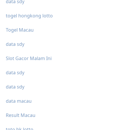
data sdy
togel hongkong lotto
Togel Macau
data sdy
Slot Gacor Malam Ini
data sdy
data sdy
data macau
Result Macau
toto hk lotto