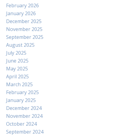
February 2026
January 2026
December 2025
November 2025
September 2025
August 2025
July 2025
June 2025
May 2025
April 2025
March 2025
February 2025
January 2025
December 2024
November 2024
October 2024
September 2024