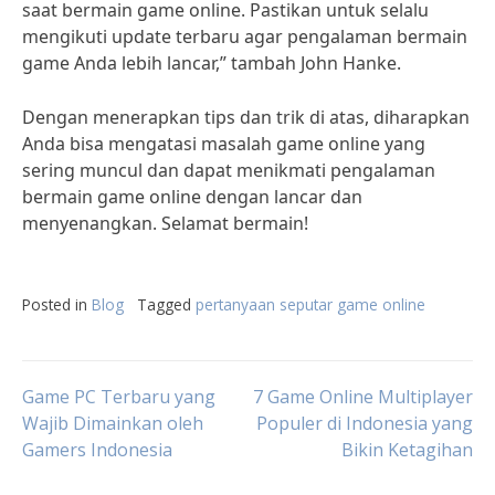
saat bermain game online. Pastikan untuk selalu
mengikuti update terbaru agar pengalaman bermain
game Anda lebih lancar,” tambah John Hanke.
Dengan menerapkan tips dan trik di atas, diharapkan
Anda bisa mengatasi masalah game online yang
sering muncul dan dapat menikmati pengalaman
bermain game online dengan lancar dan
menyenangkan. Selamat bermain!
Posted in
Blog
Tagged
pertanyaan seputar game online
Post
Game PC Terbaru yang
7 Game Online Multiplayer
Wajib Dimainkan oleh
Populer di Indonesia yang
Gamers Indonesia
Bikin Ketagihan
navigation