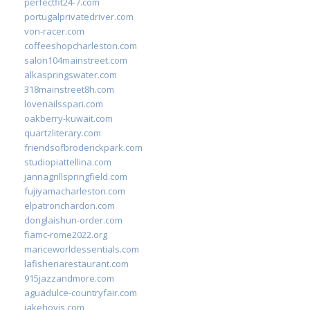
perfectfit24-7.com
portugalprivatedriver.com
von-racer.com
coffeeshopcharleston.com
salon104mainstreet.com
alkaspringswater.com
318mainstreet8h.com
lovenailsspari.com
oakberry-kuwait.com
quartzliterary.com
friendsofbroderickpark.com
studiopiattellina.com
jannagrillspringfield.com
fujiyamacharleston.com
elpatronchardon.com
donglaishun-order.com
fiamc-rome2022.org
mariceworldessentials.com
lafisheriarestaurant.com
915jazzandmore.com
aguadulce-countryfair.com
jakehovis.com