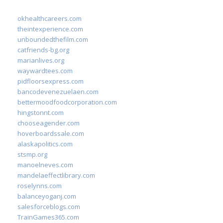
okhealthcareers.com
theintexperience.com
unboundedthefilm.com
catfriends-bg.org
marianlives.org
waywardtees.com
pidfloorsexpress.com
bancodevenezuelaen.com
bettermoodfoodcorporation.com
hingstonnt.com
chooseagender.com
hoverboardssale.com
alaskapolitics.com
stsmp.org
manoelneves.com
mandelaeffectlibrary.com
roselynns.com
balanceyoganj.com
salesforceblogs.com
TrainGames365.com