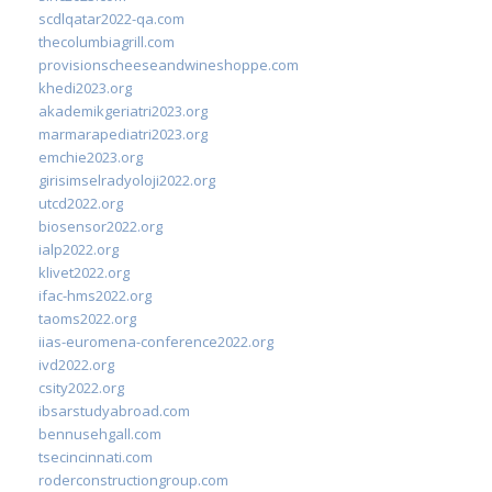
scdlqatar2022-qa.com
thecolumbiagrill.com
provisionscheeseandwineshoppe.com
khedi2023.org
akademikgeriatri2023.org
marmarapediatri2023.org
emchie2023.org
girisimselradyoloji2022.org
utcd2022.org
biosensor2022.org
ialp2022.org
klivet2022.org
ifac-hms2022.org
taoms2022.org
iias-euromena-conference2022.org
ivd2022.org
csity2022.org
ibsarstudyabroad.com
bennusehgall.com
tsecincinnati.com
roderconstructiongroup.com