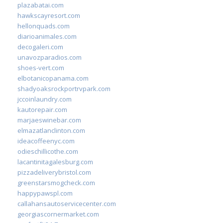
plazabatai.com
hawkscayresort.com
hellonquads.com
diarioanimales.com
decogaleri.com
unavozparadios.com
shoes-vert.com
elbotanicopanama.com
shadyoaksrockportrvpark.com
jccoinlaundry.com
kautorepair.com
marjaeswinebar.com
elmazatlanclinton.com
ideacoffeenyc.com
odieschillicothe.com
lacantinitagalesburg.com
pizzadeliverybristol.com
greenstarsmogcheck.com
happypawspl.com
callahansautoservicecenter.com
georgiascornermarket.com