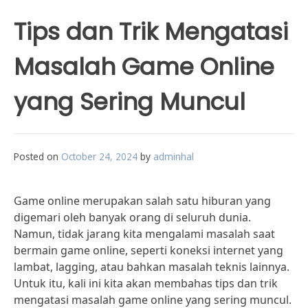
Tips dan Trik Mengatasi
Masalah Game Online
yang Sering Muncul
Posted on
October 24, 2024
by
adminhal
Game online merupakan salah satu hiburan yang
digemari oleh banyak orang di seluruh dunia.
Namun, tidak jarang kita mengalami masalah saat
bermain game online, seperti koneksi internet yang
lambat, lagging, atau bahkan masalah teknis lainnya.
Untuk itu, kali ini kita akan membahas tips dan trik
mengatasi masalah game online yang sering muncul.